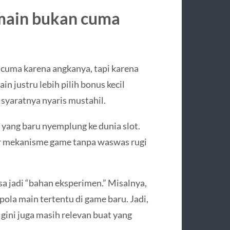
emain bukan cuma
 cuma karena angkanya, tapi karena
 justru lebih pilih bonus kecil
 syaratnya nyaris mustahil.
n yang baru nyemplung ke dunia slot.
jar mekanisme game tanpa waswas rugi
a jadi “bahan eksperimen.” Misalnya,
pola main tertentu di game baru. Jadi,
ini juga masih relevan buat yang