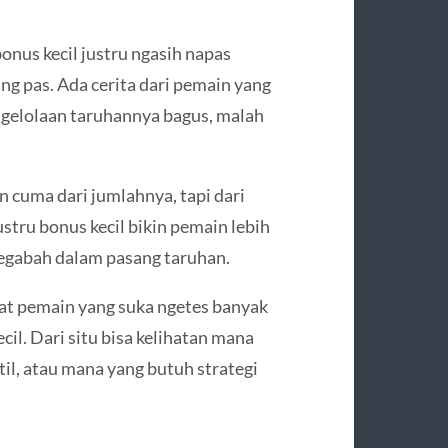
onus kecil justru ngasih napas
ang pas. Ada cerita dari pemain yang
ngelolaan taruhannya bagus, malah
n cuma dari jumlahnya, tapi dari
stru bonus kecil bikin pemain lebih
 gegabah dalam pasang taruhan.
uat pemain yang suka ngetes banyak
il. Dari situ bisa kelihatan mana
il, atau mana yang butuh strategi