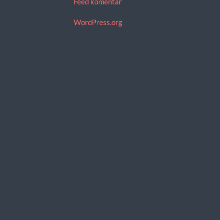
Feed komentar
WordPress.org