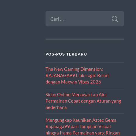
CARI
UNTUK:
POS-POS TERBARU
The New Gaming Dimension:
RAJANAGA99 Link Login Resmi
dengan Maxwin Vibes 2026
Sicbo Online Menawarkan Alur
Permainan Cepat dengan Aturan yang
Sederhana
Mengungkap Keunikan Aztec Gems
Rajanaga99 dari Tampilan Visual
hingga Irama Permainan yang Ringan