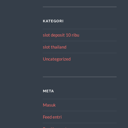
KATEGORI
slot deposit 10 ribu
slot thailand
Uncategorized
META
Masuk
Feed entri