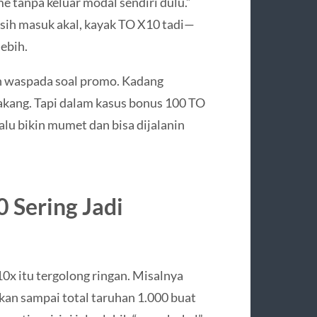
me tanpa keluar modal sendiri dulu.”
sih masuk akal, kayak TO X10 tadi—
lebih.
in waspada soal promo. Kadang
elakang. Tapi dalam kasus bonus 100 TO
alu bikin mumet dan bisa dijalanin
 Sering Jadi
10x itu tergolong ringan. Misalnya
kan sampai total taruhan 1.000 buat