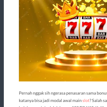
Pernah nggak sih ngerasa penasaran sama bon
katanya bisa jadi modal awal main
slot
? Salah s