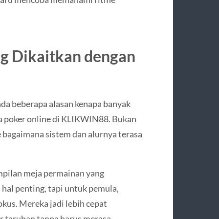
g Dikaitkan dengan
ada beberapa alasan kenapa banyak
a poker online di KLIKWIN88. Bukan
ke bagaimana sistem dan alurnya terasa
ampilan meja permainan yang
hal penting, tapi untuk pemula,
okus. Mereka jadi lebih cepat
ur taruhan tanpa harus merasa