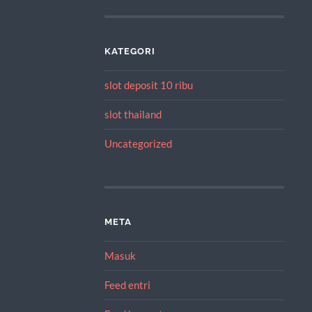
KATEGORI
slot deposit 10 ribu
slot thailand
Uncategorized
META
Masuk
Feed entri