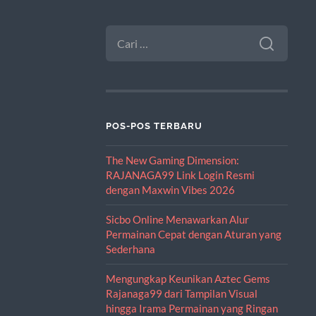
CARI
UNTUK:
POS-POS TERBARU
The New Gaming Dimension:
RAJANAGA99 Link Login Resmi
dengan Maxwin Vibes 2026
Sicbo Online Menawarkan Alur
Permainan Cepat dengan Aturan yang
Sederhana
Mengungkap Keunikan Aztec Gems
Rajanaga99 dari Tampilan Visual
hingga Irama Permainan yang Ringan