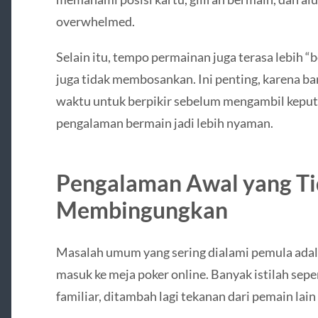
overwhelmed.
Selain itu, tempo permainan juga terasa lebih “be
juga tidak membosankan. Ini penting, karena b
waktu untuk berpikir sebelum mengambil keputu
pengalaman bermain jadi lebih nyaman.
Pengalaman Awal yang Ti
Membingungkan
Masalah umum yang sering dialami pemula adal
masuk ke meja poker online. Banyak istilah sepert
familiar, ditambah lagi tekanan dari pemain la