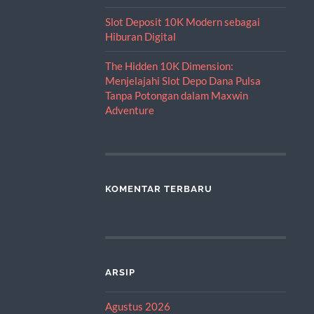
Slot Deposit 10K Modern sebagai
Hiburan Digital
The Hidden 10K Dimension:
Menjelajahi Slot Depo Dana Pulsa
Tanpa Potongan dalam Maxwin
Adventure
KOMENTAR TERBARU
ARSIP
Agustus 2026