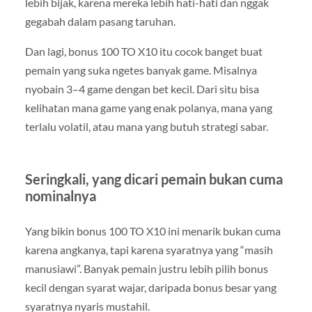
lebih bijak, karena mereka lebih hati-hati dan nggak
gegabah dalam pasang taruhan.
Dan lagi, bonus 100 TO X10 itu cocok banget buat
pemain yang suka ngetes banyak game. Misalnya
nyobain 3–4 game dengan bet kecil. Dari situ bisa
kelihatan mana game yang enak polanya, mana yang
terlalu volatil, atau mana yang butuh strategi sabar.
Seringkali, yang dicari pemain bukan cuma
nominalnya
Yang bikin bonus 100 TO X10 ini menarik bukan cuma
karena angkanya, tapi karena syaratnya yang “masih
manusiawi”. Banyak pemain justru lebih pilih bonus
kecil dengan syarat wajar, daripada bonus besar yang
syaratnya nyaris mustahil.