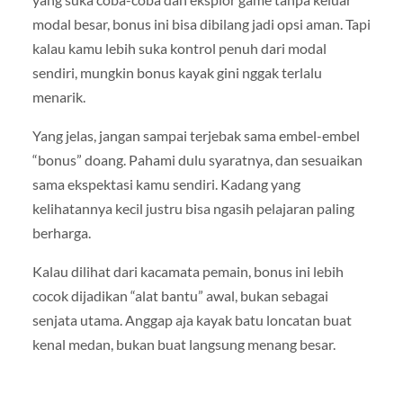
modal besar, bonus ini bisa dibilang jadi opsi aman. Tapi
kalau kamu lebih suka kontrol penuh dari modal
sendiri, mungkin bonus kayak gini nggak terlalu
menarik.
Yang jelas, jangan sampai terjebak sama embel-embel
“bonus” doang. Pahami dulu syaratnya, dan sesuaikan
sama ekspektasi kamu sendiri. Kadang yang
kelihatannya kecil justru bisa ngasih pelajaran paling
berharga.
Kalau dilihat dari kacamata pemain, bonus ini lebih
cocok dijadikan “alat bantu” awal, bukan sebagai
senjata utama. Anggap aja kayak batu loncatan buat
kenal medan, bukan buat langsung menang besar.