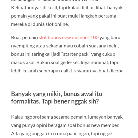
Kelihatannya sih kecil, tapi kalau dilihat-lihat, banyak
pemain yang pakai ini buat mulai langkah pertama
mereka di dunia slot online.
Buat pemain
slot bonus new member 100
yang baru
nyemplung atau sekadar mau cobain suasana main,
bonus ini seringkali jadi “starter pack” yang cukup
masuk akal. Bukan soal gede-kecilnya nominal, tapi
lebih ke arah seberapa realistis syaratnya buat dicoba.
Banyak yang mikir, bonus awal itu
formalitas. Tapi bener nggak sih?
Kalau ngobrol sama sesama pemain, lumayan banyak
yang punya opini beragam soal bonus new member.
Ada yang anggap itu cuma pancingan, tapi nggak