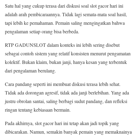
Satu hal yang cukup terasa dari diskusi soal slot gacor hari ini
adalah arah pembicaraannya. Tidak lagi semata-mata soal hasil,
tapi lebih ke pemahaman. Pemain saling mengingatkan bahwa
pengalaman setiap orang bisa berbeda.
RTP GADUNSLOT dalam konteks ini lebih sering disebut
sebagai contoh sistem yang relatif konsisten menurut pengamatan
kolektif. Bukan klaim, bukan janji, hanya kesan yang terbentuk
dari pengalaman berulang.
Cara pandang seperti ini membuat diskusi terasa lebih sehat.
Tidak ada dorongan agresif, tidak ada janji berlebihan. Yang ada
justru obrolan santai, saling berbagi sudut pandang, dan refleksi
ringan tentang kebiasaan bermain.
Pada akhirnya, slot gacor hari ini tetap akan jadi topik yang
dibicarakan. Namun, semakin banyak pemain yang memaknainya