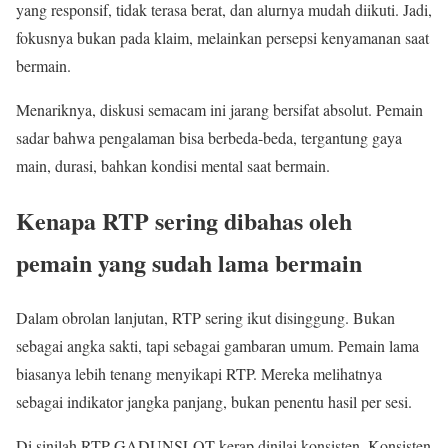
yang responsif, tidak terasa berat, dan alurnya mudah diikuti. Jadi,
fokusnya bukan pada klaim, melainkan persepsi kenyamanan saat
bermain.
Menariknya, diskusi semacam ini jarang bersifat absolut. Pemain
sadar bahwa pengalaman bisa berbeda-beda, tergantung gaya
main, durasi, bahkan kondisi mental saat bermain.
Kenapa RTP sering dibahas oleh
pemain yang sudah lama bermain
Dalam obrolan lanjutan, RTP sering ikut disinggung. Bukan
sebagai angka sakti, tapi sebagai gambaran umum. Pemain lama
biasanya lebih tenang menyikapi RTP. Mereka melihatnya
sebagai indikator jangka panjang, bukan penentu hasil per sesi.
Di sinilah RTP GADUNSLOT kerap dinilai konsisten. Konsisten