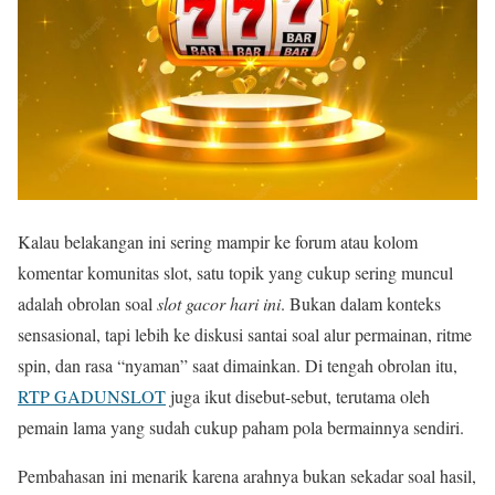
Kalau belakangan ini sering mampir ke forum atau kolom
komentar komunitas slot, satu topik yang cukup sering muncul
adalah obrolan soal
slot gacor hari ini
. Bukan dalam konteks
sensasional, tapi lebih ke diskusi santai soal alur permainan, ritme
spin, dan rasa “nyaman” saat dimainkan. Di tengah obrolan itu,
RTP GADUNSLOT
juga ikut disebut-sebut, terutama oleh
pemain lama yang sudah cukup paham pola bermainnya sendiri.
Pembahasan ini menarik karena arahnya bukan sekadar soal hasil,