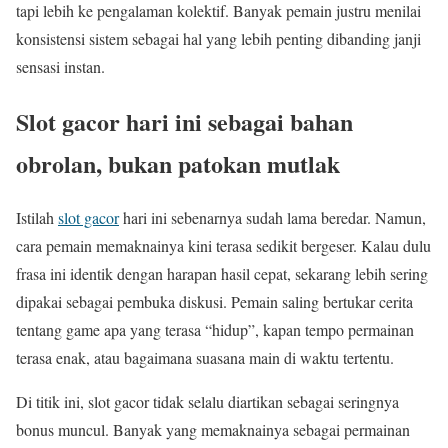
tapi lebih ke pengalaman kolektif. Banyak pemain justru menilai
konsistensi sistem sebagai hal yang lebih penting dibanding janji
sensasi instan.
Slot gacor hari ini sebagai bahan
obrolan, bukan patokan mutlak
Istilah
slot gacor
hari ini sebenarnya sudah lama beredar. Namun,
cara pemain memaknainya kini terasa sedikit bergeser. Kalau dulu
frasa ini identik dengan harapan hasil cepat, sekarang lebih sering
dipakai sebagai pembuka diskusi. Pemain saling bertukar cerita
tentang game apa yang terasa “hidup”, kapan tempo permainan
terasa enak, atau bagaimana suasana main di waktu tertentu.
Di titik ini, slot gacor tidak selalu diartikan sebagai seringnya
bonus muncul. Banyak yang memaknainya sebagai permainan